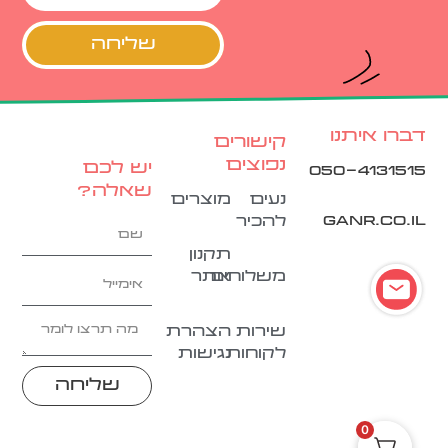
שליחה
דברו איתנו
קישורים
נפוצים
יש לכם
050-4131515
שאלה?
נעים
מוצרים
ganr.co.il
להכיר
תקנון
משלוחים
אתר
שירות
הצהרת
לקוחות
נגישות
שליחה
0