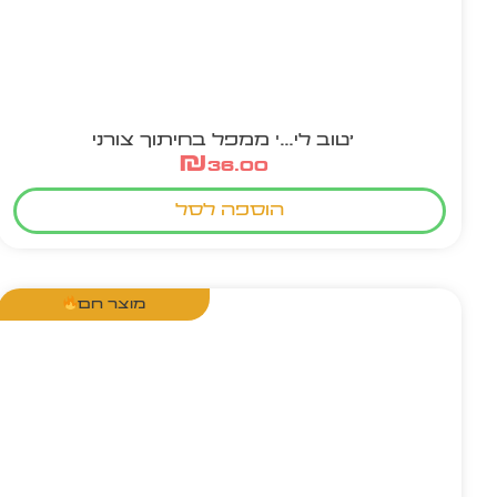
'טוב לי…' ממפל בחיתוך צורני
₪
36.00
הוספה לסל
מוצר חם