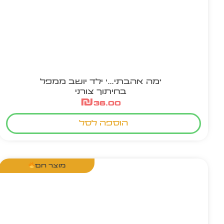
'מה אהבתי…' ילד יושב ממפל
בחיתוך צורני
₪
36.00
הוספה לסל
מוצר חם