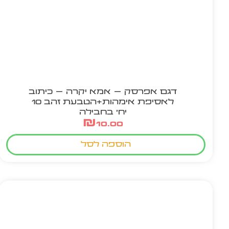
דגם אפרסק – אמא יקרה – כיתוב
לאסיפת אימהות+הטבעת זהב 10
יח' בחבילה
₪
10.00
הוספה לסל