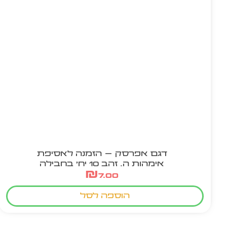
דגם אפרסק – הזמנה לאסיפת
אימהות ה. זהב 10 יח' בחבילה
₪
7.00
הוספה לסל