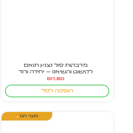
מדבקות סול נצנץ תואם
לקישוט והשיאנו – יחידה ורוד
₪
1.80
הוספה לסל
מוצר חם