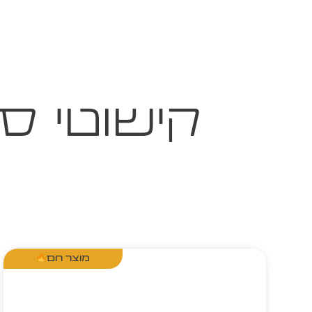
קישוטי ס
מוצר חם