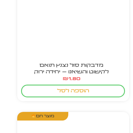
מדבקות סול נצנץ תואם
לקישוט והשיאנו – יחידה ירוק
₪
1.80
הוספה לסל
מוצר חם