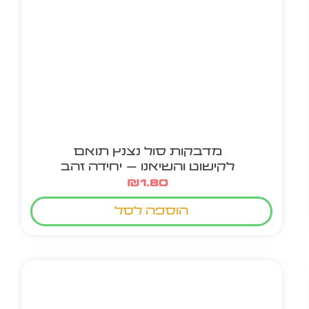
מדבקות סול נצנץ תואם
לקישוט והשיאנו – יחידה זהב
₪
1.80
הוספה לסל