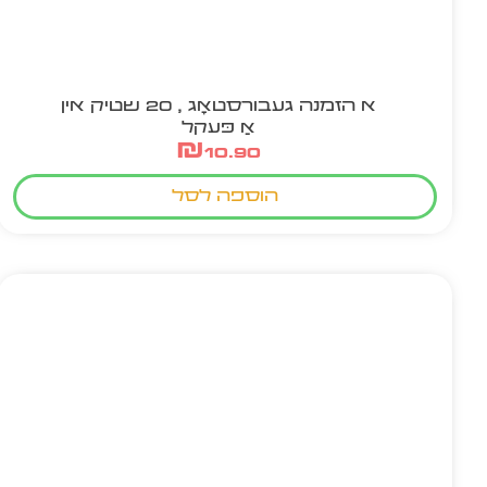
א הזמנה געבורסטאָג , 20 שטיק אין
אַ פּעקל
₪
10.90
הוספה לסל