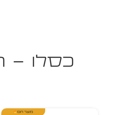
כסלו - ח
מוצר חם