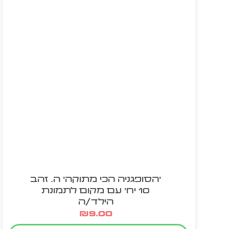
'הסופגניה הכי מתוקה' ה. זהב
10 יח' עם מקום לתמונת
הילד/ה
₪
9.00