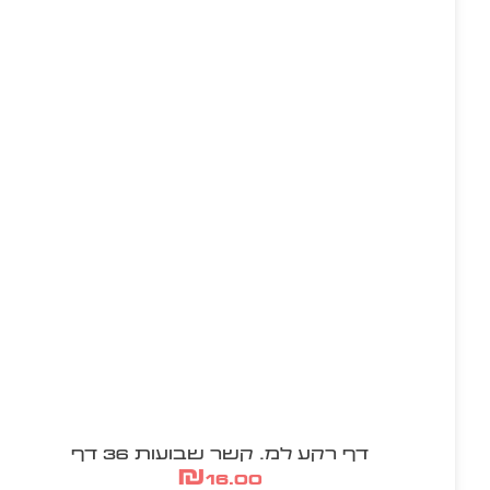
דף רקע למ. קשר שבועות 36 דף
₪
16.00