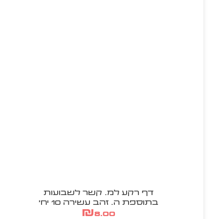
דף רקע למ. קשר לשבועות
בתוספת ה. זהב עשירה 10 יח'
₪
8.00