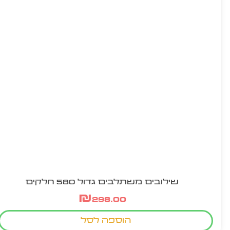
שילובים משתלבים גדול 580 חלקים
₪
298.00
הוספה לסל