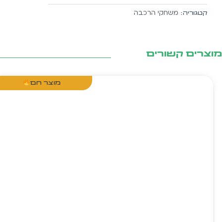
68
משחקי הרכבה
קטגוריה:
חל'
צרים קשורים
מוצר חם