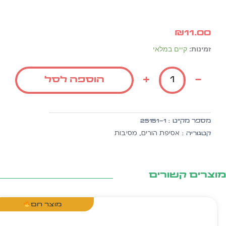
₪
11.00
כמות
זמינות:
קיים במלאי
של
דגם
+
-
הוספה לסל
וזכיני
לגדל
-
כיתוב
מספר מק״ט :
25151-1
לאסיפת
אסיפת הורים
מסיבות
קטגוריה :
,
הורים,
אל
בד
+
צרים קשורים
ה.
זהב
10
מוצר חם
יח'