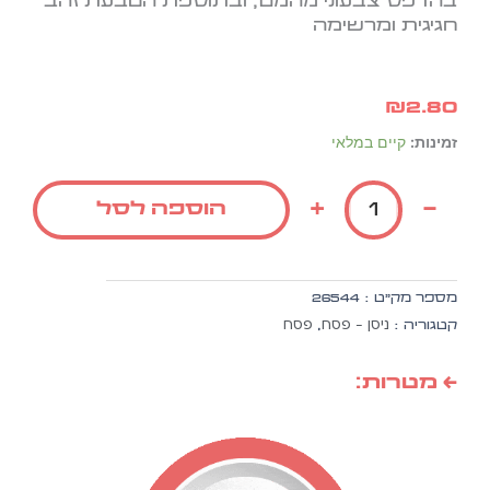
בהדפס צבעוני מהמם, ובתוספת הטבעת זהב
חגיגית ומרשימה
₪
2.80
כמות
זמינות:
קיים במלאי
של
דגם
+
-
הוספה לסל
מסגרת
בורדו
-
הגדה
מספר מק״ט :
26544
של
ניסן - פסח
פסח
קטגוריה :
,
פסח
← מטרות: