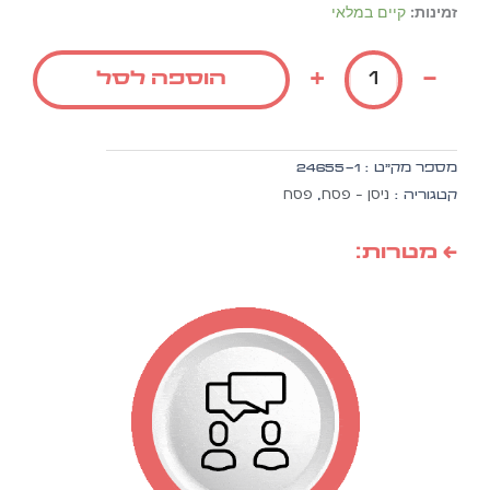
כמות
זמינות:
קיים במלאי
של
דגם
+
-
הוספה לסל
פרחים
-
הגדה
של
מספר מק״ט :
24655-1
פסח
ניסן - פסח
פסח
קטגוריה :
,
← מטרות: