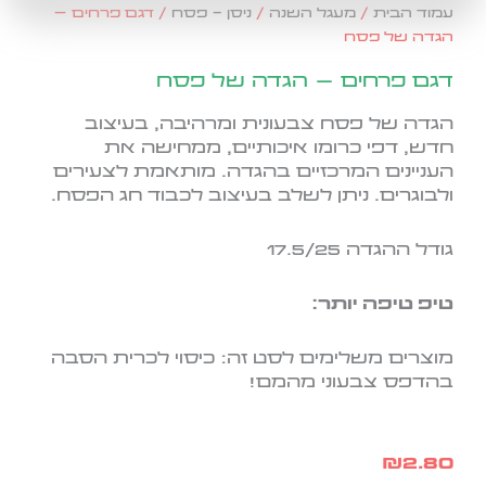
עמוד הבית
/
מעגל השנה
/
ניסן - פסח
/ דגם פרחים –
הגדה של פסח
דגם פרחים – הגדה של פסח
הגדה של פסח צבעונית ומרהיבה, בעיצוב
חדש, דפי כרומו איכותיים, ממחישה את
העניינים המרכזיים בהגדה. מותאמת לצעירים
ולבוגרים. ניתן לשלב בעיצוב לכבוד חג הפסח.
גודל ההגדה 17.5/25
טיפ טיפה יותר:
מוצרים משלימים לסט זה: כיסוי לכרית הסבה
בהדפס צבעוני מהמם!
₪
2.80