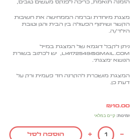
הזמנה תואמת, כריכה לפנקס מעשים טובים
,
מצגת מיוחדת וברמה הממחישה את חשיבות
הקשר ושיתוף הפעולה בין הבית והגן וטובת
הילד/ה.
ניתן לקבל דוגמא של המצגת במייל
li4172549@gmail.com, יש לכתוב בשורת
הנושא 'מצגת'.
המצגת מושכרת להקרנה חד פעמית ורק על
דעת כן.
₪
10.00
כמות
זמינות:
קיים במלאי
של
דגם
+
-
הוספה לסל
קשר