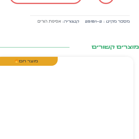
בית
גן
-
אסיפת הורים
מספר מק״ט :
25151-2
קטגוריה:
כיתוב
לאסיפת
הורים,
אל
צרים קשורים
בד
+
מוצר חם
ה.
זהב
10
יח'
בחב'