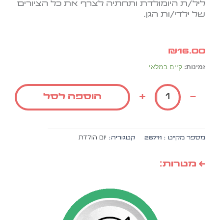
ליל/ת היומולדת ותחתיה לצרף את כל הציורים
של ילדי/ות הגן.
₪
16.00
כמות
זמינות:
קיים במלאי
של
דף
+
-
הוספה לסל
ברכה
ליום
הולדת
ה.
יום הולדת
מספר מק״ט :
26711
קטגוריה:
זהב,
20
יח'
← מטרות: