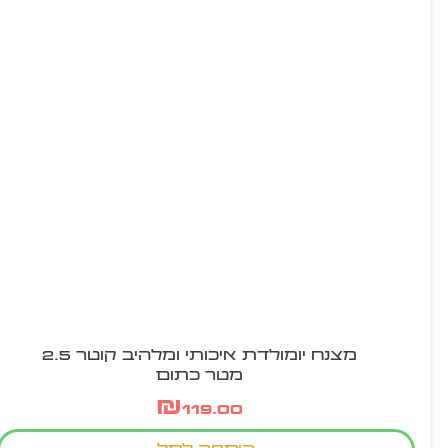
מצנח יומולדת איכותי ומלהיב קוטר 2.5
מטר כתום
₪
119.00