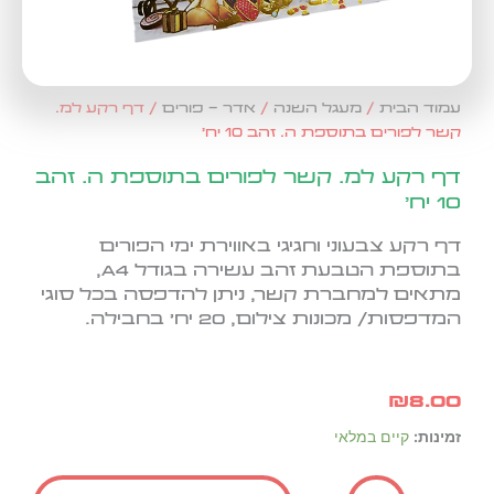
עמוד הבית
/
מעגל השנה
/
אדר - פורים
/ דף רקע למ.
קשר לפורים בתוספת ה. זהב 10 יח'
דף רקע למ. קשר לפורים בתוספת ה. זהב
10 יח'
דף רקע צבעוני וחגיגי באווירת ימי הפורים
בתוספת הטבעת זהב עשירה
ב
גודל A4
,
מתאים למחברת קשר, ניתן להדפסה בכל סוגי
המדפסות/ מכונות צילום, 20 יח' בחבילה.
₪
8.00
כמות
זמינות:
קיים במלאי
של
דף