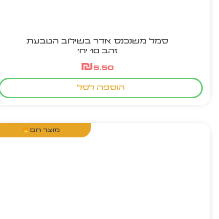
סמל משנכנס אדר בשילוב הטבעת
זהב 10 יח'
₪
5.50
הוספה לסל
מוצר חם