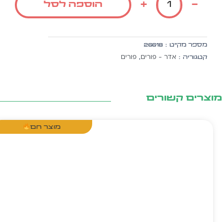
+
-
הוספה לסל
רקע
למ.
קשר
לפורים
מספר מק״ט :
26618
בתוספת
אדר - פורים
פורים
קטגוריה :
,
ה.
זהב
10
יח'
צרים קשורים
מוצר חם