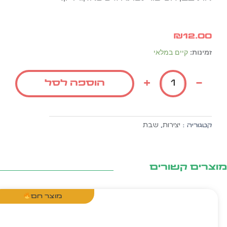
₪
12.00
כמות
זמינות:
קיים במלאי
של
יצירה
+
-
הוספה לסל
יוסף
מוקיר
שבת
10
יצירות
שבת
קטגוריה :
,
יח'
צרים קשורים
מוצר חם