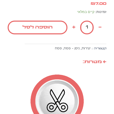
₪
7.00
כמות
זמינות:
קיים במלאי
של
יצירה
+
-
הוספה לסל
שלבי
הכנת
המצה
גדול
יצירות
ניסן - פסח
פסח
קטגוריה :
,
,
10
יח'
← מטרות:
ש"ל