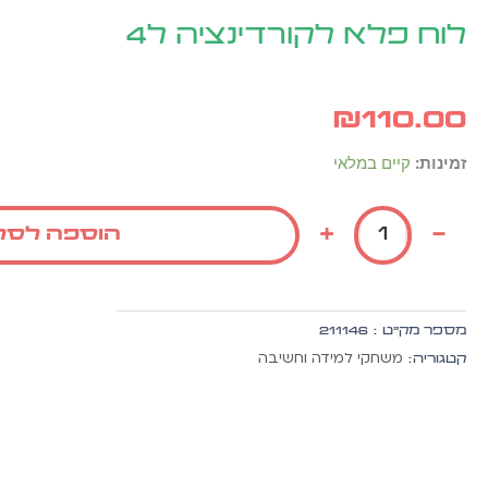
לוח פלא לקורדינציה ל4
₪
110.00
כמות
זמינות:
קיים במלאי
של
לוח
+
-
הוספה לסל
פלא
לקורדינציה
ל4
מספר מק״ט :
211146
משחקי למידה וחשיבה
קטגוריה: