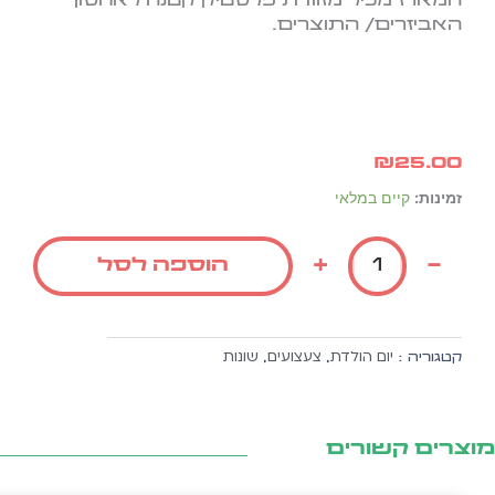
המארז מכיל מזוודת פלסטיק קטנה לאחסון
האביזרים/ התוצרים.
₪
25.00
כמות
זמינות:
קיים במלאי
של
מארז
+
-
הוספה לסל
בר
בצק
+
שבלונות
יום הולדת
צעצועים
שונות
קטגוריה :
,
,
במזוודת
פלסטיק
צרים קשורים