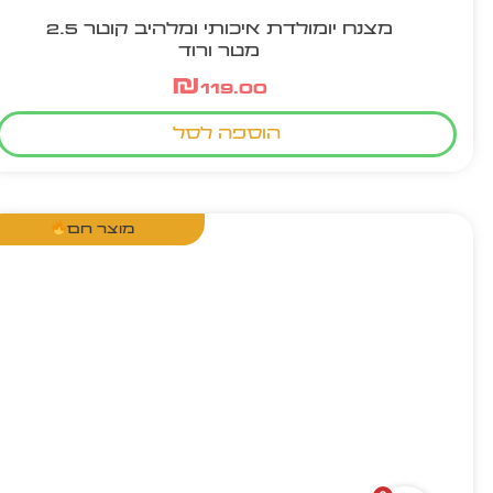
מצנח יומולדת איכותי ומלהיב קוטר 2.5
מטר ורוד
₪
119.00
הוספה לסל
מוצר חם