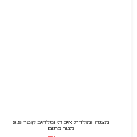
מצנח יומולדת איכותי ומלהיב קוטר 2.5
מטר כתום