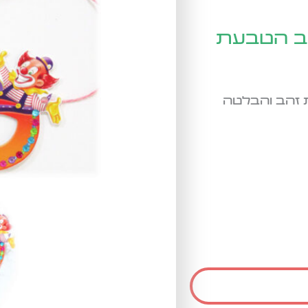
וב הטבעת
 זהב והבלטה