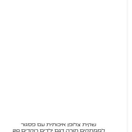
שקית צלופן איכותית עם פסגור
לממתקים תורה דגם ילדים רוקדים 20