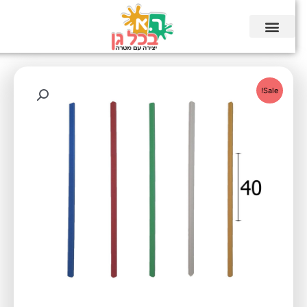
ג
כן
Sale!