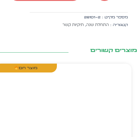
משחקים
-
הזמנה
מספר מק״ט :
26101-2
לפתיחת
התחלת שנה
תיקיות קשר
קטגוריה :
,
שנה
20
יח'
צרים קשורים
מוצר חם