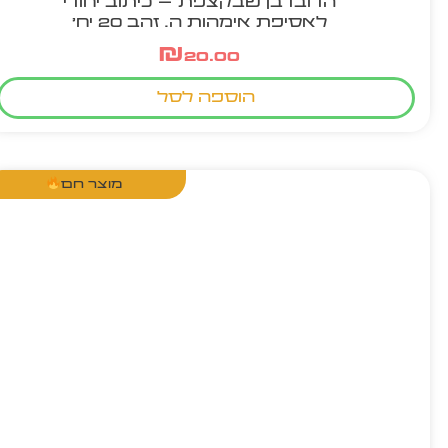
הדובדבן שבקצפת – כיתוב יחודי
לאסיפת אימהות ה. זהב 20 יח'
₪
20.00
הוספה לסל
מוצר חם