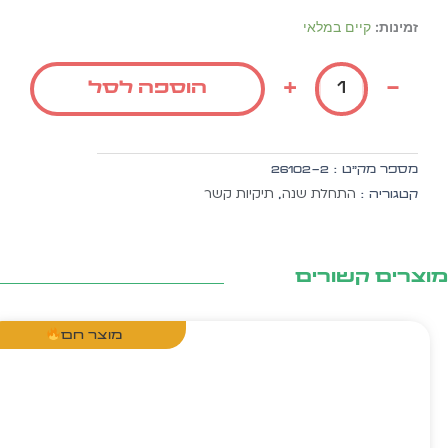
כמות
זמינות:
קיים במלאי
של
סט
+
-
הוספה לסל
גינת
משחקים
-
סמל
מספר מק״ט :
26102-2
ברוכים
התחלת שנה
תיקיות קשר
קטגוריה :
,
הבאים
ה.
זהב
20
צרים קשורים
יח'
מוצר חם