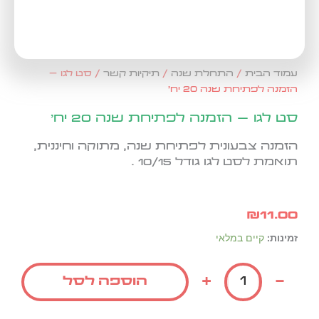
עמוד הבית
/
התחלת שנה
/
תיקיות קשר
/ סט לגו –
הזמנה לפתיחת שנה 20 יח'
סט לגו – הזמנה לפתיחת שנה 20 יח'
הזמנה צבעונית לפתיחת שנה, מתוקה וחיננית,
תואמת לסט לגו גודל 10/15 .
₪
11.00
כמות
זמינות:
קיים במלאי
של
סט
+
-
הוספה לסל
לגו
-
הזמנה