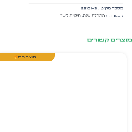
לפתיחת
מספר מק״ט :
26101-3
שנה
התחלת שנה
תיקיות קשר
קטגוריה :
,
20
יח'
צרים קשורים
מוצר חם