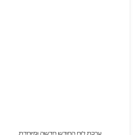
ערכת לוח החודש חדשה ומיוחדת