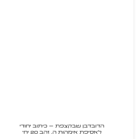
הדובדבן שבקצפת – כיתוב יחודי
לאסיפת אימהות ה. זהב 20 יח'