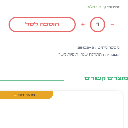
כמות
זמינות:
קיים במלאי
של
סט
+
-
הוספה לסל
לגו
-
סמל
ברוכים
מספר מק״ט :
26102-3
הבאים
התחלת שנה
תיקיות קשר
קטגוריה :
,
ה.
זהב
20
יח'
צרים קשורים
מוצר חם