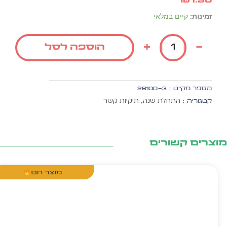
₪
1.50
כמות
זמינות:
קיים במלאי
של
סט
+
-
הוספה לסל
ליבילי
-
כריכה
למ.
מספר מק״ט :
26100-3
קשר
התחלת שנה
תיקיות קשר
קטגוריה :
,
צרים קשורים
מוצר חם