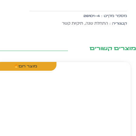
מים
-
מספר מק״ט :
26101-4
הזמנה
התחלת שנה
תיקיות קשר
קטגוריה :
,
לפתיחת
שנה
20
יח'
צרים קשורים
מוצר חם