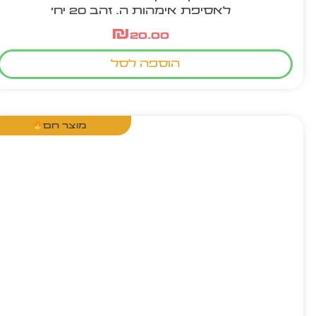
לאסיפת אימהות ה. זהב 20 יח'
₪
20.00
הוספה לסל
מוצר חם