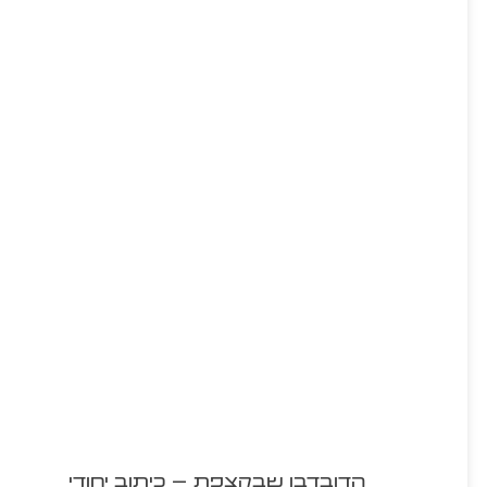
הדובדבן שבקצפת – כיתוב יחודי