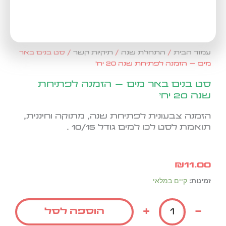
עמוד הבית
/
התחלת שנה
/
תיקיות קשר
/ סט בנים באר
מים – הזמנה לפתיחת שנה 20 יח'
סט בנים באר מים – הזמנה לפתיחת
שנה 20 יח'
הזמנה צבעונית לפתיחת שנה, מתוקה וחיננית,
תואמת לסט לכו למים גודל 10/15 .
₪
11.00
כמות
זמינות:
קיים במלאי
של
סט
+
-
הוספה לסל
בנים
באר