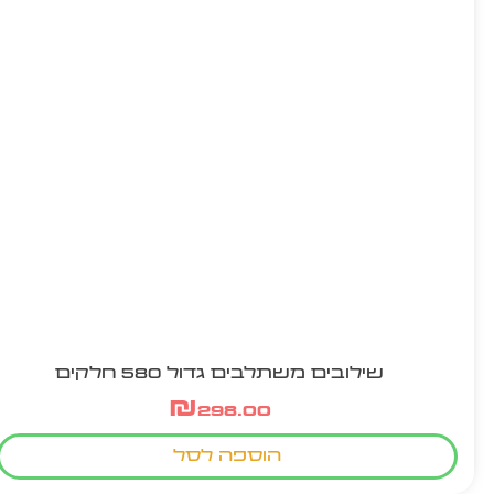
שילובים משתלבים גדול 580 חלקים
₪
298.00
הוספה לסל