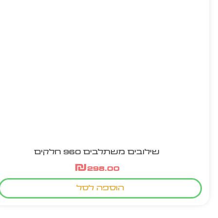
שילובים משתלבים 960 חלקים
₪
298.00
הוספה לסל