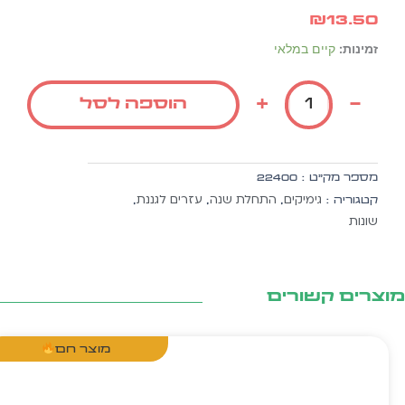
₪
13.50
כמות
זמינות:
קיים במלאי
של
סמל
+
-
הוספה לסל
אל
בד
תורנית
השבוע
מספר מק״ט :
22400
20
גימיקים
התחלת שנה
עזרים לגננת
קטגוריה :
,
,
,
יח'
שונות
צרים קשורים
מוצר חם