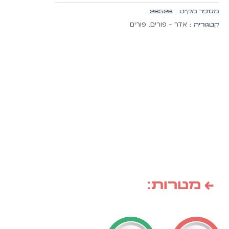
הטבעת
מספר מק״ט :
26526
זהב
אדר - פורים
פורים
קטגוריה :
,
10
יח'
← מטרות: