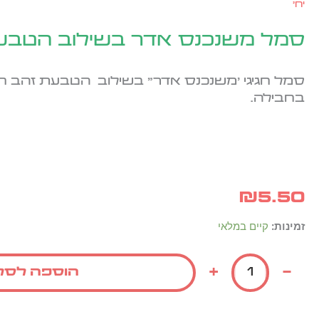
יח'
סמל משנכנס אדר בשילוב הטבעת זהב
בחבילה.
₪
5.50
כמות
זמינות:
קיים במלאי
של
סמל
+
-
הוספה לסל
משנכנס
אדר
בשילוב