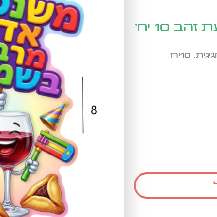
 10 יח'
סמל חגיגי 'משנכנס אדר" בשילוב הטבעת זהב חגיגית. 10יח'