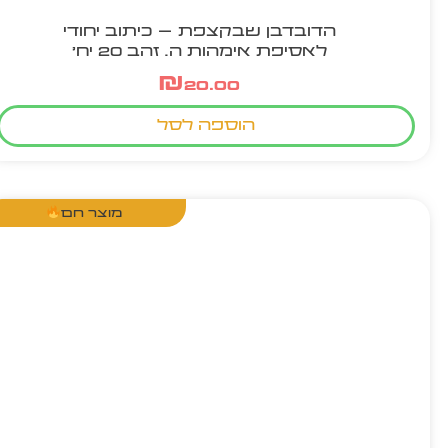
הדובדבן שבקצפת – כיתוב יחודי
לאסיפת אימהות ה. זהב 20 יח'
₪
20.00
הוספה לסל
מוצר חם