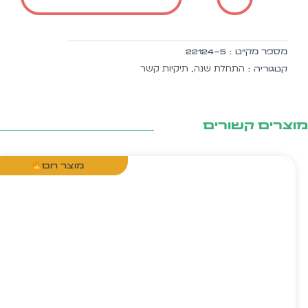
שיהיה
לך
מתוק
מספר מק״ט :
22124-5
בלב
התחלת שנה
תיקיות קשר
קטגוריה :
,
הזרקת
קטיפה
20
יח'
צרים קשורים
מוצר חם