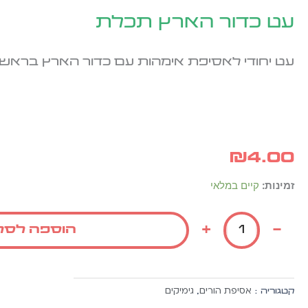
עט כדור הארץ תכלת
עט יחודי לאסיפת אימהות עם כדור הארץ בראש
₪
4.00
כמות
זמינות:
קיים במלאי
של
עט
+
-
הוספה לסל
כדור
הארץ
תכלת
אסיפת הורים
גימיקים
קטגוריה :
,