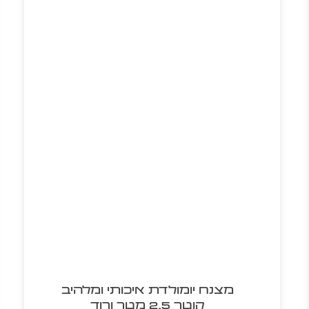
מצנח יומולדת איכותי ומלהיב
קוטר 2.5 מטר ורוד