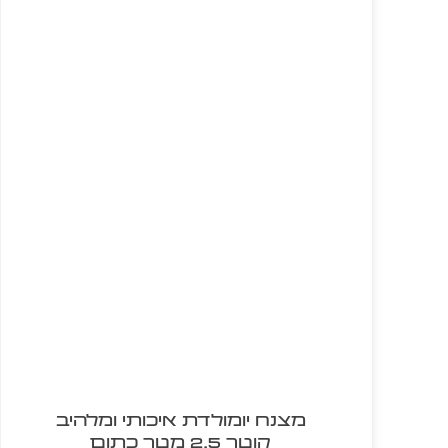
מצנח יומולדת איכותי ומלהיב
קוטר 2.5 מטר כתום