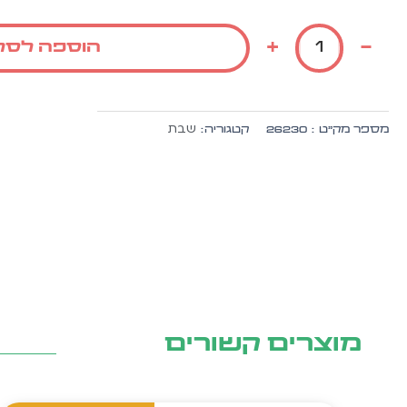
של
עניבה
+
-
הוספה לסל
חגיגית
לאבא/
אמא
של
שבת
מספר מק״ט :
26230
קטגוריה:
שבת
בשילוב
ה.
זהב
10
יח'
מוצרים קשורים