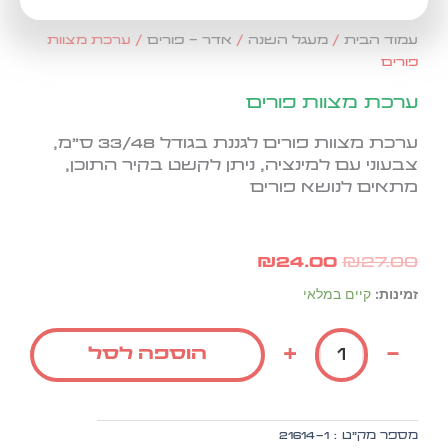
עמוד הבית
/
מעגל השנה
/
אדר - פורים
/ ערכת מצוות
פורים
ערכת מצוות פורים
ערכת מצוות פורים לגננת ב
גודל 33/48 ס"מ
,
צבעוני עם למינציה, ניתן לקשט בקיר התוכן,
מתאים לנושא פורים
המחיר
המחיר
₪
24.00
₪
27.00
המקורי
הנוכחי
היה:
הוא:
כמות
זמינות:
קיים במלאי
₪24.00.
₪27.00.
של
ערכת
+
-
הוספה לסל
מצוות
פורים
מספר מק״ט :
21614-1