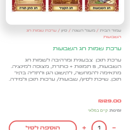
עמוד הבית
/
מעגל השנה
/
סיון
/ ערכת שמות חג
השבועות
ערכת שמות חג השבועות
ערכת תוכן צבעונית ומרהיבה לשמות חג
השבועות, 5 תמונות + כותרת, מצופה למינציה.
מתאימה להמחשה, לקישוט הגן ולתליה בקיר
תוכן. שייכת לסיון/ שבועות/ ערכות תוכן ולמידה.
₪
29.00
כמות
זמינות:
קיים במלאי
של
ערכת
+
-
הוספה לסל
שמות