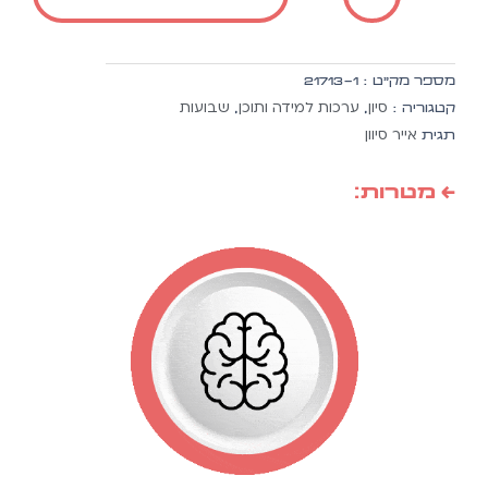
חג
השבועות
מספר מק״ט :
21713-1
סיון
ערכות למידה ותוכן
שבועות
קטגוריה :
,
,
אייר סיוון
תגית
← מטרות: