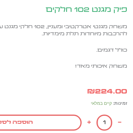
פיק מגנט 102 חלקים
משחק מגנטי אטרקטיבי ומעניין, 2
להרכבות מיוחדות תלת מימדיות.
כולל דגמים.
משחק איכותי מאד!
₪
224.00
כמות
זמינות:
קיים במלאי
של
פיק
+
-
הוספה לסל
מגנט
102