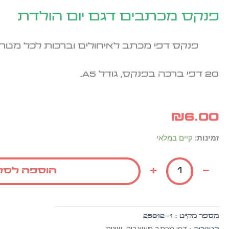
פנקס מכתבים דגם יום הולדת
פנקס דפי מכתב לאיחולים וברכות לכל מטרה
20 דפי ברכה בפנקס, גודל A5.
₪
6.00
כמות
זמינות:
קיים במלאי
של
פנקס
+
-
הוספה לסל
מכתבים
דגם
יום
הולדת
מספר מק״ט :
25812-1
דפי מכתב מעוצבים
שונות