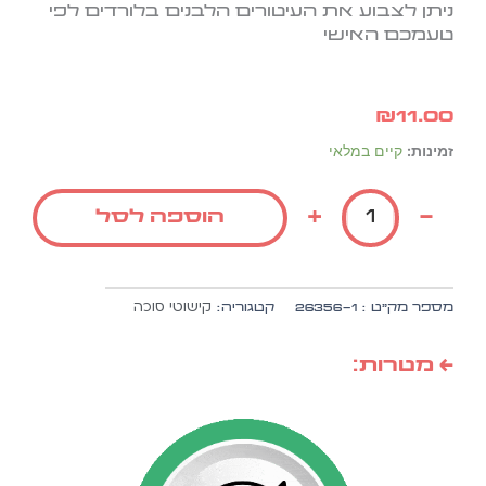
ניתן לצבוע את העיטורים הלבנים בלורדים לפי
טעמכם האישי
₪
11.00
כמות
זמינות:
קיים במלאי
של
קישוט
+
-
הוספה לסל
סוכה
מועדים
לשמחה
1
קישוטי סוכה
מספר מק״ט :
26356-1
קטגוריה:
יח'
← מטרות: