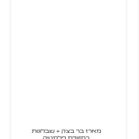
מארז בר בצק + שבלונות
במזוודת פלסטיק