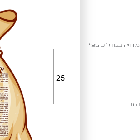
בסיס דובלקס צבעוני גדול ומרשים, בחיתוך צורני מדויק בגודל כ 25*
זו