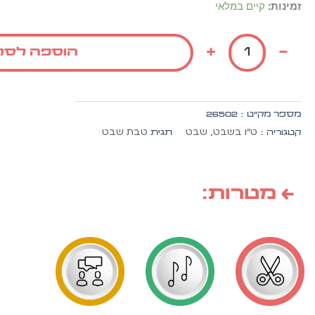
כמות
זמינות:
קיים במלאי
של
שקיק
+
-
הוספה לסל
'שבעה
בשקיק'
10
יח'
מספר מק״ט :
26502
ט"ו בשבט
שבט
טבת שבט
קטגוריה :
,
תגית
← מטרות: