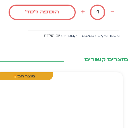
של
שקית
+
-
הוספה לסל
צבעונית
ואיכותית
ליום
הולדת
יום הולדת
מספר מק״ט :
26736
קטגוריה:
דגם
לב
ומתנות
צרים קשורים
מוצר חם