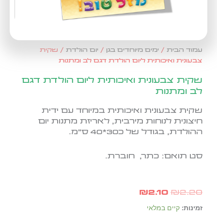
עמוד הבית
/
ימים מיוחדים בגן
/
יום הולדת
/ שקית
צבעונית ואיכותית ליום הולדת דגם לב ומתנות
שקית צבעונית ואיכותית ליום הולדת דגם
לב ומתנות
שקית צבעונית ואיכותית במיוחד עם ידית
חיצונית לנוחות מירבית, לאריזת מתנות יום
ההולדת, בגודל של כ30*40 ס"מ.
סט תואם: כתר, חוברת.
המחיר
המחיר
₪
2.10
₪
2.20
המקורי
הנוכחי
היה:
הוא:
כמות
זמינות:
קיים במלאי
₪2.10.
₪2.20.