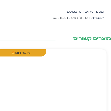
דמוי
עור
מספר מק״ט :
26130-8
עם
התחלת שנה
תיקיות קשר
קטגוריה :
,
כיס
שקף
צרים קשורים
מוצר חם