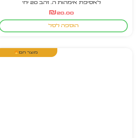
לאסיפת אימהות ה. זהב 20 יח'
₪
20.00
הוספה לסל
מוצר חם