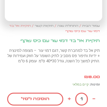
עמוד הבית
/
התחלת שנה
/
תיקיות קשר
/ תיקיית אל בד
דמוי עור עם כיס שקף
תיקיית אל בד דמוי עור עם כיס שקף
תיק אל בד למחברת קשר, דגם דמוי עור – מצופה למינציה
+ ידיות ותיפור פס מסביב לתיק השומר על חוזק ועמידות של
התיק למשך כל השנה, גודל 30*40 ס"מ עומק 6 ס”מ.
₪
8.00
כמות
זמינות:
קיים במלאי
של
תיקיית
+
-
הוספה לסל
אל
בד