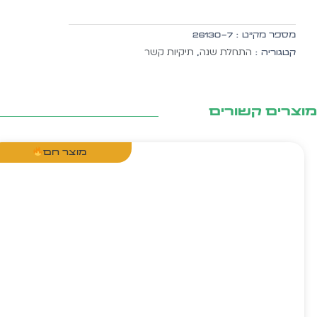
פונפונים
עם
מספר מק״ט :
26130-7
כיס
התחלת שנה
תיקיות קשר
קטגוריה :
,
שקף
צרים קשורים
מוצר חם