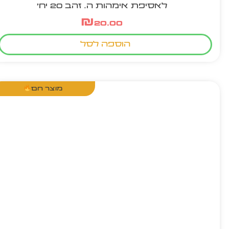
לאסיפת אימהות ה. זהב 20 יח'
₪
20.00
הוספה לסל
מוצר חם