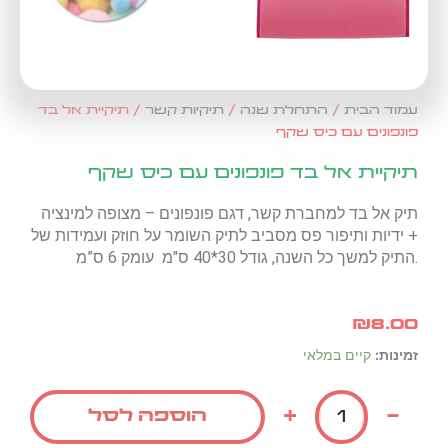
עמוד הבית
/
התחלת שנה
/
תיקיות קשר
/ תיקיית אל בד
פונפונים עם כיס שקף
תיקיית אל בד פונפונים עם כיס שקף
תיק אל בד למחברת קשר, דגם פונפונים – מצופה למינציה
+ ידיות ותיפור פס מסביב לתיק השומר על חוזק ועמידות של
התיק למשך כל השנה, גודל 30*40 ס"מ עומק 6 ס”מ.
₪
8.00
כמות
זמינות:
קיים במלאי
של
תיקיית
+
-
הוספה לסל
אל
בד