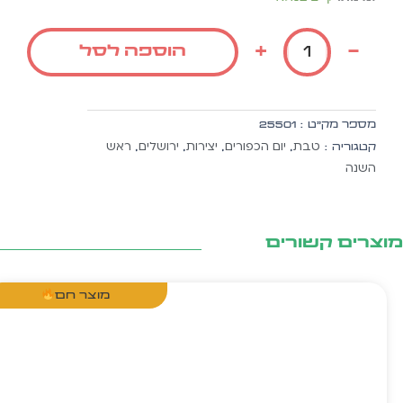
של
איש
+
-
הוספה לסל
עם
טלית
לכל
מטרה
מספר מק״ט :
25501
ה.זהב
טבת
יום הכפורים
יצירות
ירושלים
ראש
קטגוריה :
,
,
,
,
10יח'
השנה
צרים קשורים
מוצר חם