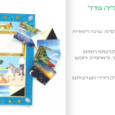
ה גודל
"מ. ערכה לימודית
רטיסי הימים.
, ולאחמ"כ יחפש
 לילדי הגן לביתם