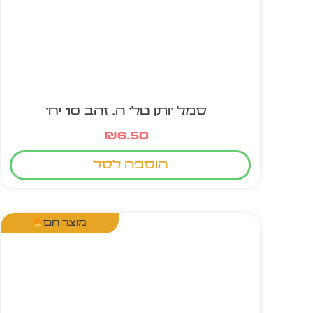
סמל 'ותן טל' ה. זהב 10 יח'
₪
6.50
הוספה לסל
מוצר חם