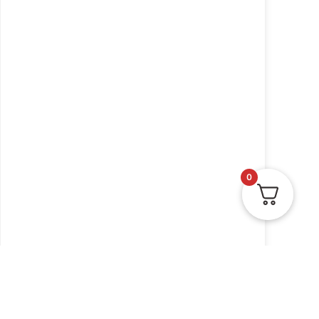
0
פלקט ל"ג בעומר למינציה
גדול