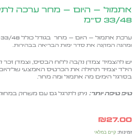
אתמול – היום – מחר ערכה לתלי
33/48 ס"מ
ערכת אתמול – היום – מחר בגודל כולל 33/48 ס
ומהנה המקנה את סדר ימות הבריאה בבהירות.
יש להצמיד צמדן נקבה ללוח הבסיס, וצמדן זכר לכ
הילד יצמיד תחילה את הכרטיס האמצעי של'היום'
בסרגל הימים מה אתמול ומה מחר.
טיפ טיפה יותר:
ניתן לתרגל גם עם משחק במחולק
₪
27.00
כמות
זמינות:
קיים במלאי