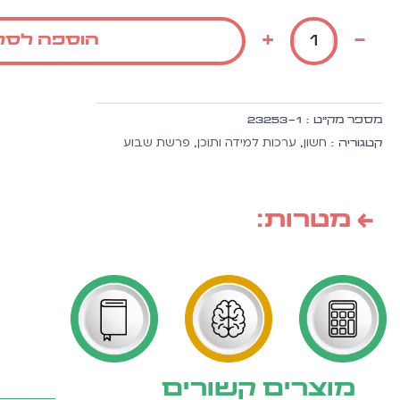
של
אתמול
+
-
הוספה לסל
-
היום
-
מחר
מספר מק״ט :
23253-1
ערכה
חשון
ערכות למידה ותוכן
פרשת שבוע
קטגוריה :
,
,
לתליה
גודל
33/48
ס''מ
← מטרות:
מוצרים קשורים