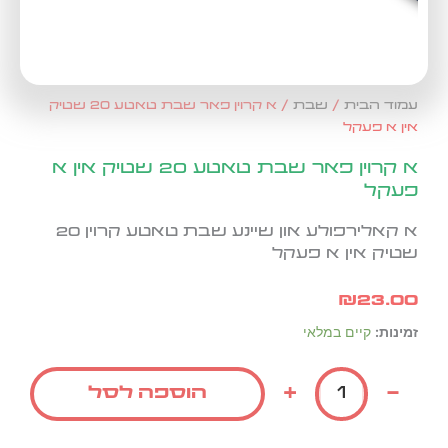
עמוד הבית
/
שבת
/ א קרוין פאר שבת טאטע 20 שטיק
אין א פעקל
א קרוין פאר שבת טאטע 20 שטיק אין א
פעקל
א קאלירפולע און שיינע שבת טאטע קרוין 20
שטיק אין א פעקל
₪
23.00
כמות
זמינות:
קיים במלאי
של
א
+
-
הוספה לסל
קרוין
פאר
שבת