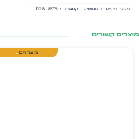
טאטע
אידיש
שבת
מספר מק״ט :
24500-1
קטגוריה :
,
20
שטיק
אין
א
צרים קשורים
פעקל
מוצר חם