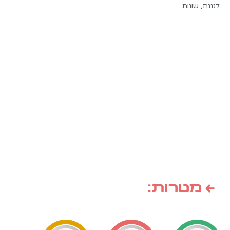
לגננת
שונות
,
← מטרות: