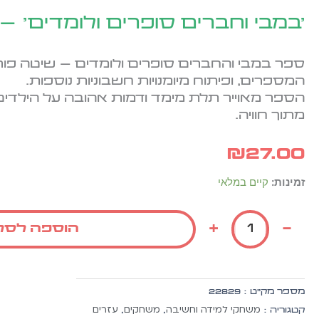
'במבי וחברים סופרים ולומדים' –
ספר במבי והחברים סופרים ולומדים – שיטה פור
המספרים, ופיתוח מיומנויות חשבוניות נוספות.
הספר מאוייר תלת מימד ודמות אהובה על הילדי
מתוך חוויה.
₪
27.00
כמות
זמינות:
קיים במלאי
של
'במבי
+
-
הוספה לסל
וחברים
סופרים
ולומדים'
-
מספר מק״ט :
22829
ספר
משחקי למידה וחשיבה
משחקים
עזרים
קטגוריה :
,
,