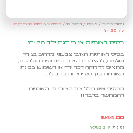
עמוד הבית
/
שונות
/
כיתה א'
/ בסיס לאותיות א' ב' דגם
ילד 20 יח'
בסיס לאותיות א' ב' דגם ילד 20 יח'
בסיס לאותיות הא'ב' צבעוני ומרהיב בגודל
33/48,
להצמדת האות השבועית הנלמדת,
מתאים לחלוקה לכל ילד או לשימוש בפינת
האותיות בגן. 20 יחידות בחבילה.
הבסיס
אינו
כולל את האותיות. האותיות
להמחשה בלבד!!
₪
44.00
כמות
זמינות:
קיים במלאי