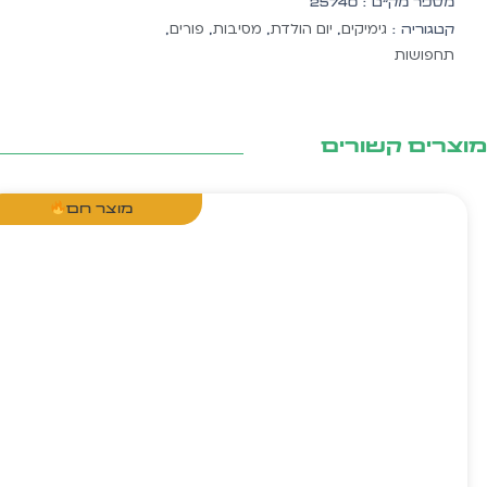
מספר מק״ט :
25740
מוזהבת
גימיקים
יום הולדת
מסיבות
פורים
קטגוריה :
,
,
,
,
תחפושות
צרים קשורים
מוצר חם