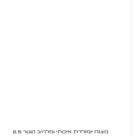
מצנח יומולדת איכותי ומלהיב קוטר 2.5