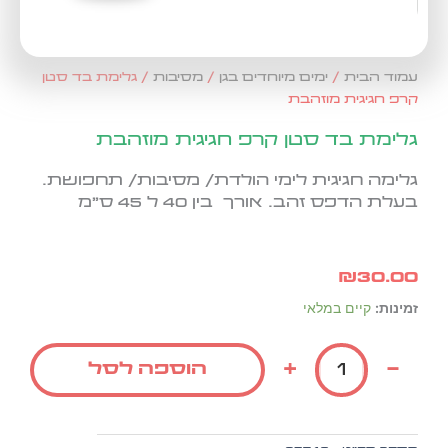
עמוד הבית
/
ימים מיוחדים בגן
/
מסיבות
/ גלימת בד סטן
קרפ חגיגית מוזהבת
גלימת בד סטן קרפ חגיגית מוזהבת
גלימה חגיגית לימי הולדת/ מסיבות/ תחפושת.
בעלת הדפס זהב. אורך בין 40 ל 45 ס"מ
₪
30.00
כמות
זמינות:
קיים במלאי
של
גלימת
+
-
הוספה לסל
בד
סטן
קרפ
חגיגית