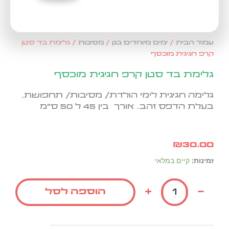
עמוד הבית
/
ימים מיוחדים בגן
/
מסיבות
/ גלימת בד סטן
קרפ חגיגית מוכסף
גלימת בד סטן קרפ חגיגית מוכסף
גלימה חגיגית לימי הולדת/ מסיבות/ תחפושת.
בעלת הדפס זהב. אורך בין 45 ל 50 ס"מ
₪
30.00
כמות
זמינות:
קיים במלאי
של
גלימת
+
-
הוספה לסל
בד
סטן
קרפ
חגיגית